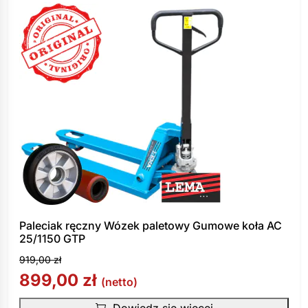
-2%
Paleciak ręczny Wózek paletowy Gumowe koła AC
25/1150 GTP
919,00
zł
899,00
zł
(netto)
Dowiedz się więcej