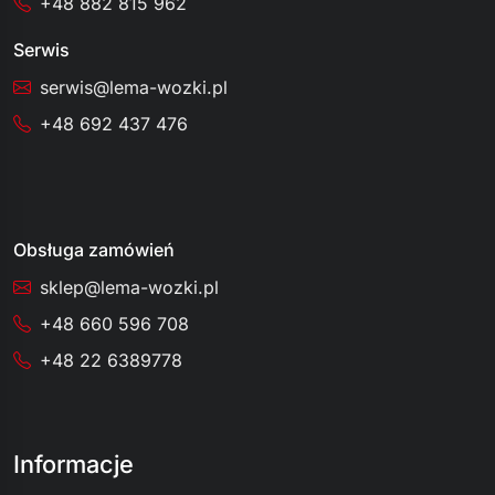
+48 882 815 962
Serwis
serwis@lema-wozki.pl
+48 692 437 476
Obsługa zamówień
sklep@lema-wozki.pl
+48 660 596 708
+48 22 6389778
Informacje