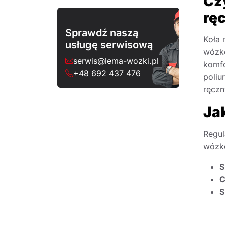
Cz
rę
Sprawdź naszą
Koła 
usługę serwisową
wózkó
serwis@lema-wozki.pl
komfo
+48 692 437 476
poliu
ręczn
Ja
Regul
wózk
S
C
S