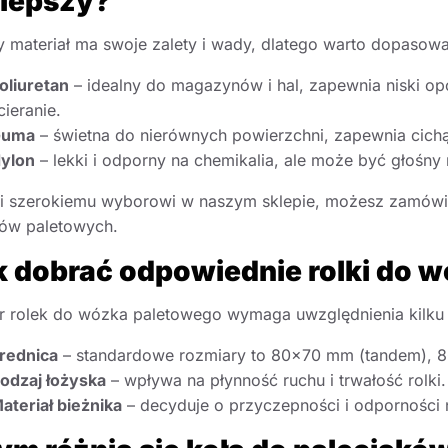
jlepszy?
 materiał ma swoje zalety i wady, dlatego warto dopaso
oliuretan
– idealny do magazynów i hal, zapewnia niski op
cieranie.
Guma
– świetna do nierównych powierzchni, zapewnia cichą
ylon
– lekki i odporny na chemikalia, ale może być głośny
i szerokiemu wyborowi w naszym sklepie, możesz zamówić 
ów paletowych.
k dobrać odpowiednie rolki do 
 rolek do wózka paletowego wymaga uwzględnienia kilku
rednica
– standardowe rozmiary to 80×70 mm (tandem), 8
odzaj łożyska
– wpływa na płynność ruchu i trwałość rolki.
ateriał bieżnika
– decyduje o przyczepności i odporności n