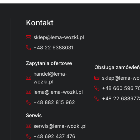
Kontakt
sklep@lema-wozki.pl
+48 22 6388031
Zapytania ofertowe
Obsługa zamówień
handel@lema-
sklep@lema-woz
wozki.pl
+48 660 596 7
lema@lema-wozki.pl
+48 22 638977
+48 882 815 962
Serwis
serwis@lema-wozki.pl
+48 692 437 476