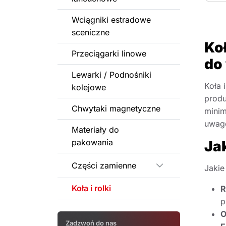
Wciągniki estradowe
sceniczne
Koł
Przeciągarki linowe
do
Lewarki / Podnośniki
Koła 
kolejowe
produ
Chwytaki magnetyczne
minim
uwagę
Materiały do
pakowania
Ja
Części zamienne
Jakie
Rozwiń podkateg
Koła i rolki
R
p
O
Zadzwoń do nas