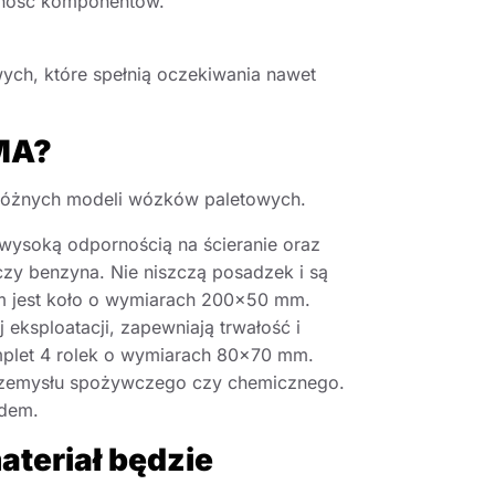
tność komponentów.
ych, które spełnią oczekiwania nawet
EMA?
 różnych modeli wózków paletowych.
 wysoką odpornością na ścieranie oraz
czy benzyna. Nie niszczą posadzek i są
em jest koło o wymiarach 200×50 mm.
eksploatacji, zapewniają trwałość i
mplet 4 rolek o wymiarach 80×70 mm.
 przemysłu spożywczego czy chemicznego.
ndem.
ateriał będzie