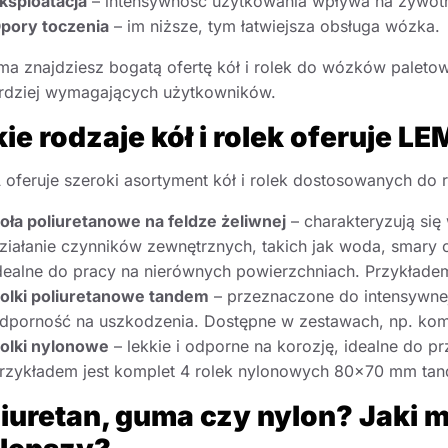
ksploatacja
– intensywność użytkowania wpływa na żywo
pory toczenia
– im niższe, tym łatwiejsza obsługa wózka.
a znajdziesz bogatą ofertę kół i rolek do wózków paletow
rdziej wymagających użytkowników.
ie rodzaje kół i rolek oferuje L
oferuje szeroki asortyment kół i rolek dostosowanych do
oła poliuretanowe na feldze żeliwnej
– charakteryzują się
ziałanie czynników zewnętrznych, takich jak woda, smary 
dealne do pracy na nierównych powierzchniach. Przykład
olki poliuretanowe tandem
– przeznaczone do intensywnej 
dporność na uszkodzenia. Dostępne w zestawach, np. ko
olki nylonowe
– lekkie i odporne na korozję, idealne do
rzykładem jest komplet 4 rolek nylonowych 80×70 mm ta
iuretan, guma czy nylon? Jaki m