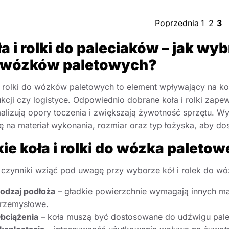
Poprzednia
1
2
3
a i rolki do paleciaków – jak w
 wózków paletowych?
i rolki do wózków paletowych to element wpływający na k
kcji czy logistyce. Odpowiednio dobrane koła i rolki zape
alizują opory toczenia i zwiększają żywotność sprzętu. Wy
 na materiał wykonania, rozmiar oraz typ łożyska, aby do
kie koła i rolki do wózka palet
 czynniki wziąć pod uwagę przy wyborze kół i rolek do w
orie
odzaj podłoża
– gładkie powierzchnie wymagają innych ma
rzemysłowe.
bciążenia
– koła muszą być dostosowane do udźwigu pale