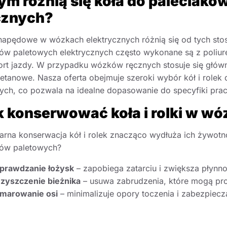
ym różnią się koła do paleciaków
cznych?
napędowe w wózkach elektrycznych różnią się od tych st
w paletowych elektrycznych często wykonane są z poliure
rt jazdy. W przypadku wózków ręcznych stosuje się głów
retanowe. Nasza oferta obejmuje szeroki wybór kół i rolek
ych, co pozwala na idealne dopasowanie do specyfiki prac
k konserwować koła i rolki w w
arna konserwacja kół i rolek znacząco wydłuża ich żywotn
ów paletowych?
prawdzanie łożysk
– zapobiega zatarciu i zwiększa płynno
zyszczenie bieżnika
– usuwa zabrudzenia, które mogą pr
marowanie osi
– minimalizuje opory toczenia i zabezpiecz