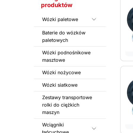
produktów
Wózki paletowe
Rozwiń podkateg
Baterie do wózków
paletowych
Wózki podnośnikowe
masztowe
Wózki nożycowe
Wózki siatkowe
Zestawy transportowe
rolki do ciężkich
maszyn
Wciągniki
Rozwiń podkateg
łańcuchowe