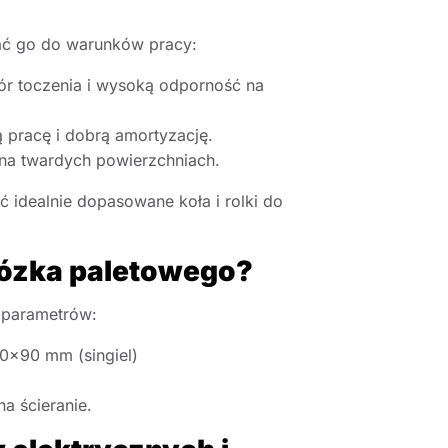
wać go do warunków pracy:
ór toczenia i wysoką odporność na
 pracę i dobrą amortyzację.
 na twardych powierzchniach.
idealnie dopasowane koła i rolki do
wózka paletowego?
 parametrów:
0×90 mm (singiel)
a ścieranie.