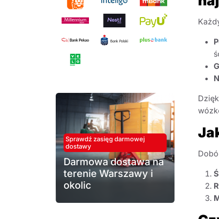
na
Każdy
P
ś
N
Dzięk
wózk
Ja
Sprawdź zasięg darmowej
dostawy
Dobór
Darmowa dostawa na
terenie Warszawy i
Ś
okolic
R
M