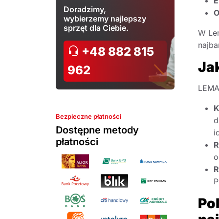
E
Doradzimy,
O
wybierzemy najlepszy
sprzęt dla Ciebie.
W Lem
najba
+48 882 815
Jak
962
LEMA 
K
Bezpieczne płatności
d
Dostępne metody
i
płatności
R
o
R
P
Pol