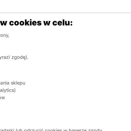
ów cookies w celu:
rony,
wyrazi zgodę).
nia sklepu
alytics)
ów
ądarki lub odrzucić cookies w banerze zgody.