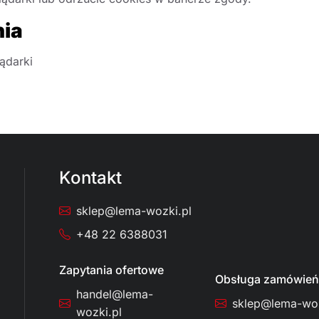
nia
ądarki
Kontakt
sklep@lema-wozki.pl
+48 22 6388031
Zapytania ofertowe
Obsługa zamówień
handel@lema-
sklep@lema-woz
wozki.pl