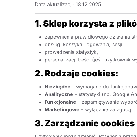
Data aktualizacji: 18.12.2025
1. Sklep korzysta z plik
zapewnienia prawidłowego działania st
obsługi koszyka, logowania, sesji,
prowadzenia statystyk,
personalizacji treści (jeśli użytkownik 
2. Rodzaje cookies:
Niezbędne
– wymagane do funkcjonowa
Analityczne
– statystyki (np. Google An
Funkcjonalne
– zapamiętywanie wybor
Marketingowe
– wyłącznie za zgodą
3. Zarządzanie cookies
Użytkownik może zmienić ustawienia przegl