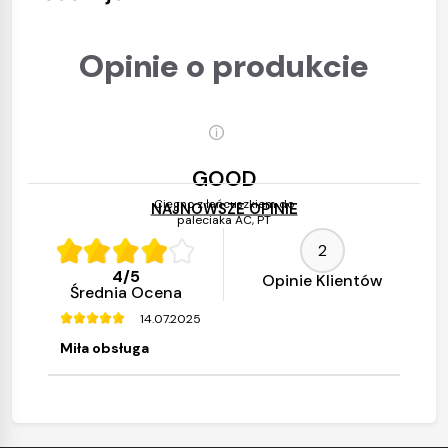
Opinie o produkcie
GOOD
Cięgno z łańcuszkiem do
NAJNOWSZE OPINIE
paleciaka AC, PT
17.03.2026
2
ok@!
4
/
5
Opinie Klientów
Średnia Ocena
14.07.2025
Miła obsługa