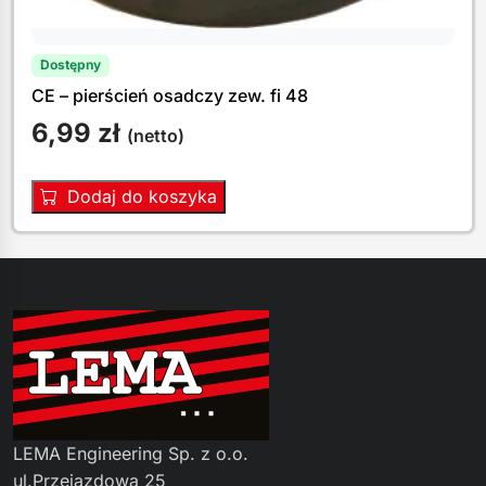
Dostępny
CE – pierścień osadczy zew. fi 48
6,99
zł
(netto)
Dodaj do koszyka
LEMA Engineering Sp. z o.o.
ul.Przejazdowa 25