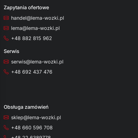
Zapytania ofertowe
handel@lema-wozki.pl
lema@lema-wozki.pl
+48 882 815 962
Serwis
serwis@lema-wozki.pl
+48 692 437 476
Obsługa zamówień
sklep@lema-wozki.pl
+48 660 596 708
+48 22 6389778