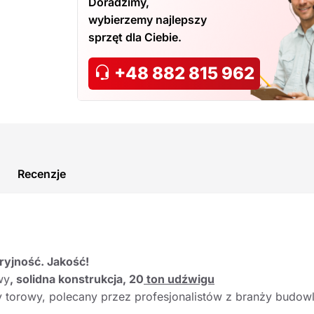
Doradzimy,
wybierzemy najlepszy
sprzęt dla Ciebie.
+48 882 815 962
Recenzje
ryjność. Jakość!
wy
, solidna konstrukcja, 20
ton udźwigu
 torowy, polecany przez profesjonalistów z branży budowla