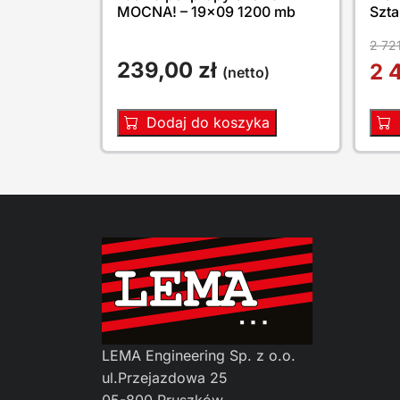
MOCNA! – 19×09 1200 mb
Szta
2 72
239,00
zł
2 
(netto)
Dodaj do koszyka
LEMA Engineering Sp. z o.o.
ul.Przejazdowa 25