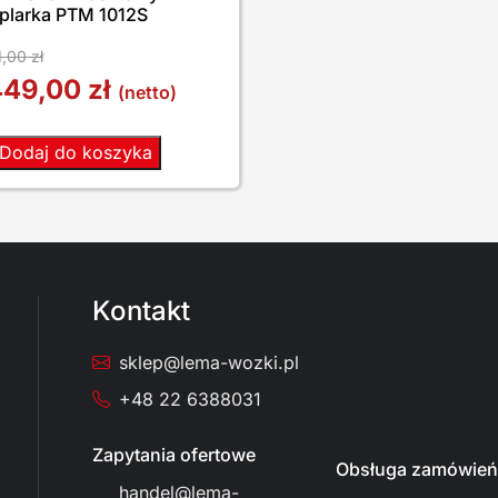
plarka PTM 1012S
1,00
zł
449,00
zł
(netto)
Dodaj do koszyka
Kontakt
sklep@lema-wozki.pl
+48 22 6388031
Zapytania ofertowe
Obsługa zamówień
handel@lema-