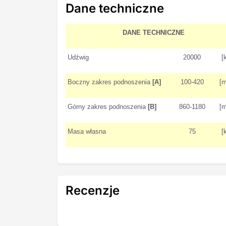
Dane techniczne
DANE TECHNICZNE
Udźwig
20
000
[
Boczny zakres podnoszenia
[A]
100-420
[
Górny zakres podnoszenia
[B]
860-1180
[
Masa własna
75
[
Recenzje