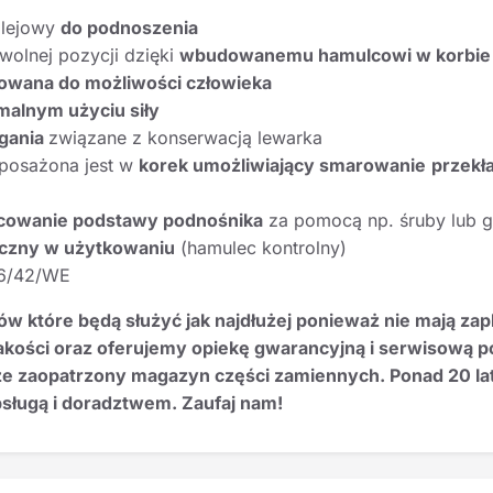
olejowy
do podnoszenia
olnej pozycji dzięki
wbudowanemu hamulcowi w korbie
owana do możliwości człowieka
malnym użyciu siły
gania
związane z konserwacją lewarka
posażona jest w
korek umożliwiający smarowanie
przekł
cowanie podstawy podnośnika
za pomocą np. śruby lub 
czny w użytkowaniu
(hamulec kontrolny)
06/42/WE
które będą służyć jak najdłużej ponieważ nie mają za
ości oraz oferujemy opiekę gwarancyjną i serwisową po s
 zaopatrzony magazyn części zamiennych. Ponad 20 lat
obsługą i doradztwem. Zaufaj nam!