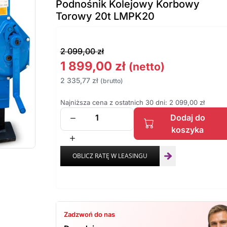
Podnośnik Kolejowy Korbowy
Torowy 20t LMPK20
2 099,00
zł
1 899,00
zł
(netto)
2 335,77
zł
(brutto)
Najniższa cena z ostatnich 30 dni:
2 099,00
zł
Dodaj do
koszyka
Zadzwoń do nas