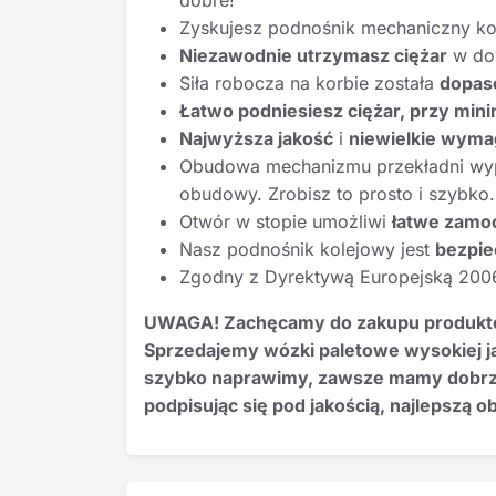
dobre!
Zyskujesz podnośnik mechaniczny k
Niezawodnie utrzymasz ciężar
w dow
Siła robocza na korbie została
dopas
Łatwo podniesiesz ciężar, przy mini
Najwyższa jakość
i
niewielkie wyma
Obudowa mechanizmu przekładni wy
obudowy. Zrobisz to prosto i szybko.
Otwór w stopie umożliwi
łatwe zamo
Nasz podnośnik kolejowy jest
bezpie
Zgodny z Dyrektywą Europejską 20
UWAGA! Zachęcamy do zakupu produktów 
Sprzedajemy wózki paletowe wysokiej jak
szybko naprawimy, zawsze mamy dobrze
podpisując się pod jakością, najlepszą 