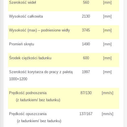
Szerokość wideł
560
[mm]
Wysokość całkowita
2130
[mm]
Wysokość (max) – podniesione widły
3745
[mm]
Promień skrętu
1490
[mm]
Środek ciężkości ładunku
600
[mm]
Szerokość korytarza do pracy z paletą
1997
[mm]
1000×1200
Prędkość podnoszenia
87/130
[mm/s]
(z ładunkiem/ bez ładunku)
Prędkość opuszczania
137/167
[mm/s]
(z ładunkiem/ bez ładunku)