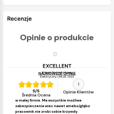
Recenzje
Opinie o produkcie
EXCELLENT
Wózek Podnośnikowy
NAJNOWSZE OPINIE
Elektryczny LMLXE 1533
19.07.2023
1
Świetny produkt, pracuje bezawaryjne, jest
5
/
5
Opinie Klientów
również super wydajny.Znacznie ułatwia prace
Średnia Ocena
w małej firmie. Ma wszystkie możliwe
zabezpieczenia wiec nawet amebo/głąbo
pracownik nie zrobi sobie krzywdy.