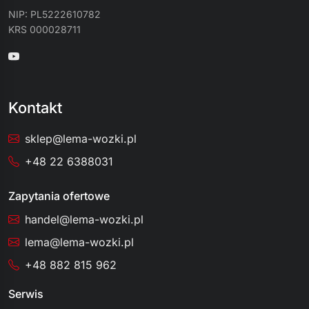
NIP: PL5222610782
KRS 000028711
Kontakt
sklep@lema-wozki.pl
+48 22 6388031
Zapytania ofertowe
handel@lema-wozki.pl
lema@lema-wozki.pl
+48 882 815 962
Serwis