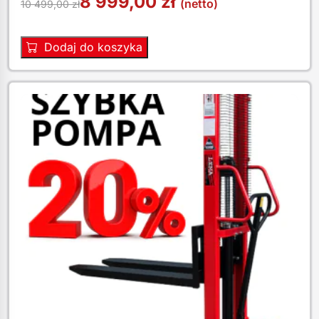
8 999,00
zł
(netto)
10 499,00
zł
Dodaj do koszyka