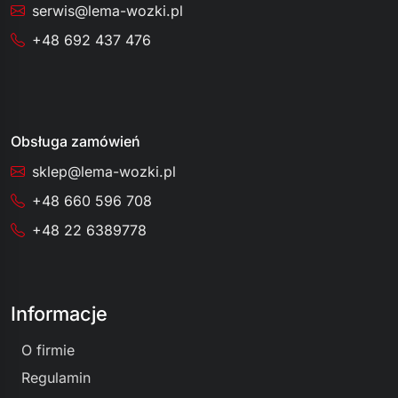
serwis@lema-wozki.pl
+48 692 437 476
Obsługa zamówień
sklep@lema-wozki.pl
+48 660 596 708
+48 22 6389778
Informacje
O firmie
Regulamin