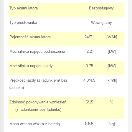
Typ akumulatora
Bezobsługowy
Typ prostownika
Wewnętrzny
Pojemność akumulatora
24/71
[V/Ah]
Moc silnika napędu podnoszenia
2.2
[kW]
Moc silnika napędu jazdy
0.75
[kW]
Prędkość jazdy (z ładunkiem/ bez
4.0/4.5
[km/h]
ładunku)
Zdolność pokonywania wzniesień
5/15
%
(z ładunkiem/ bez ładunku)
588
Masa własna wózka z baterią
[kg]