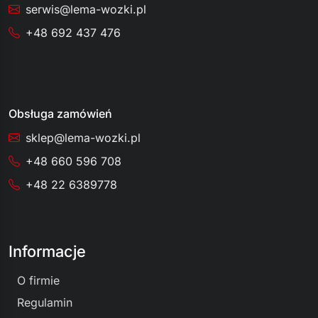
serwis@lema-wozki.pl
+48 692 437 476
Obsługa zamówień
sklep@lema-wozki.pl
+48 660 596 708
+48 22 6389778
Informacje
O firmie
Regulamin