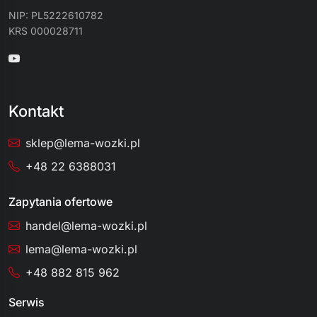
NIP: PL5222610782
KRS 000028711
Kontakt
sklep@lema-wozki.pl
+48 22 6388031
Zapytania ofertowe
handel@lema-wozki.pl
lema@lema-wozki.pl
+48 882 815 962
Serwis