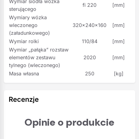
Wymiar siodła wózka
fi 220
[mm]
sterującego
Wymiary wózka
wleczonego
320x240x160
[mm]
(załadunkowego)
Wymiar rolki
110/84
[mm]
Wymiar „pałąka” rozstaw
elementów zestawu
2020
[mm]
tylnego (wleczonego)
Masa własna
250
[kg]
Recenzje
Opinie o produkcie