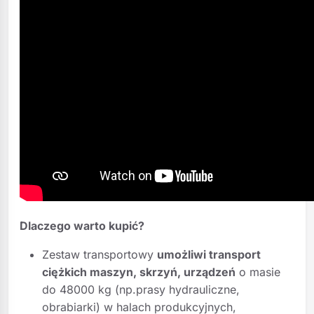
Dlaczego warto kupić?
Zestaw transportowy
umożliwi transport
ciężkich maszyn, skrzyń, urządzeń
o masie
do 48000 kg (np.prasy hydrauliczne,
obrabiarki) w halach produkcyjnych,