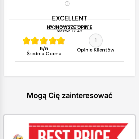
EXCELLENT
Rolki Transportowe do
NAJNOWSZE OPINIE
maszyn XY-48
08.12.2022
1
używam już od ponad roku i kupiłem kolejny
5
/
5
Opinie Klientów
zestaw, sprawdzony, polecam
Średnia Ocena
Mogą Cię zainteresować