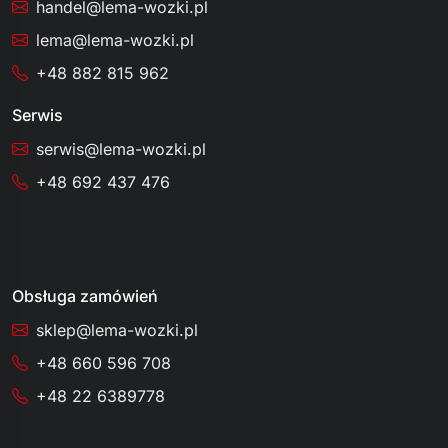
handel@lema-wozki.pl
lema@lema-wozki.pl
+48 882 815 962
Serwis
serwis@lema-wozki.pl
+48 692 437 476
Obsługa zamówień
sklep@lema-wozki.pl
+48 660 596 708
+48 22 6389778