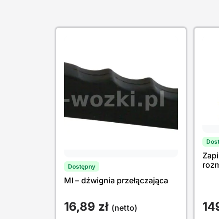
Dos
Zapi
rozm
Dostępny
MI – dźwignia przełączająca
16,89
zł
14
(netto)